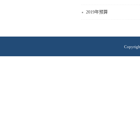
2019年预算
Copyr